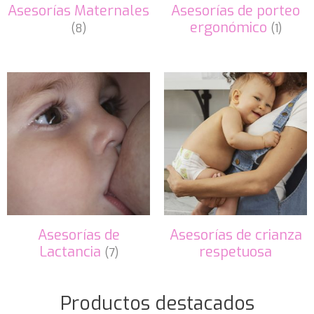
Asesorías Maternales
Asesorías de porteo
ergonómico
(8)
(1)
Asesorías de
Asesorías de crianza
Lactancia
respetuosa
(7)
Productos destacados