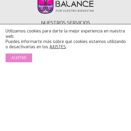
NUESTROS SERVICIOS
Utilizamos cookies para darte la mejor experiencia en nuestra
Deporte Mujer
web.
Puedes informarte más sobre qué cookies estamos utilizando
Consulta y lactancia IBCLC
o desactivarlas en los
AJUSTES
.
Porteo y SRI ACM
Clases online
ACEPTAR
Psicología
Fisioterapia
Logopedia
MÁS INFORMACIÓN EN
Buzón de sugerencias