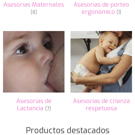
Asesorías Maternales
Asesorías de porteo
ergonómico
(8)
(1)
Asesorías de
Asesorías de crianza
Lactancia
respetuosa
(7)
Productos destacados