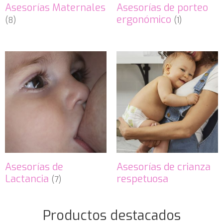
Asesorías Maternales
Asesorías de porteo
ergonómico
(8)
(1)
Asesorías de
Asesorías de crianza
Lactancia
respetuosa
(7)
Productos destacados