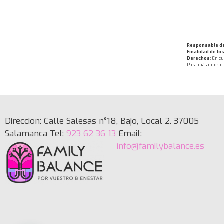
Responsable de
Finalidad de lo
Derechos
: En c
Para más inform
Direccion: Calle Salesas n°18, Bajo, Local 2. 37005
Salamanca Tel:
923 62 36 13
Email:
info@familybalance.es