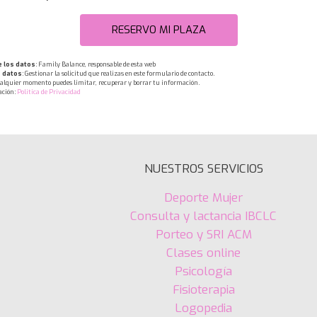
RESERVO MI PLAZA
 los datos
: Family Balance, responsable de esta web
s datos
: Gestionar la solicitud que realizas en este formulario de contacto.
ualquier momento puedes limitar, recuperar y borrar tu información.
ación:
Politica de Privacidad
NUESTROS SERVICIOS
Deporte Mujer
Consulta y lactancia IBCLC
Porteo y SRI ACM
Clases online
Psicología
Fisioterapia
Logopedia