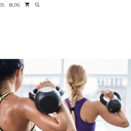
OS
BLOG
ro.