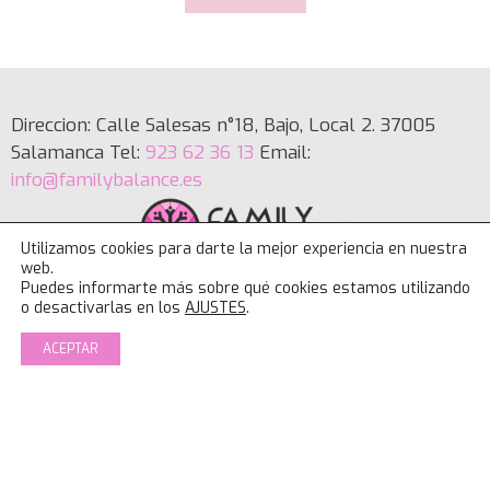
Direccion: Calle Salesas n°18, Bajo, Local 2. 37005
Salamanca Tel:
923 62 36 13
Email:
info@familybalance.es
Utilizamos cookies para darte la mejor experiencia en nuestra
web.
Puedes informarte más sobre qué cookies estamos utilizando
o desactivarlas en los
AJUSTES
.
NUESTROS SERVICIOS
ACEPTAR
Deporte Mujer
Consulta y lactancia IBCLC
Porteo y SRI ACM
Clases online
Psicología