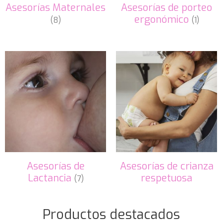
Asesorías Maternales
Asesorías de porteo
ergonómico
(8)
(1)
Asesorías de
Asesorías de crianza
Lactancia
respetuosa
(7)
Productos destacados