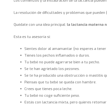
Los comienzos y la instauración de la lactancia pueden
La resolución de dificultades y problemas que pueden 
Quédate con una idea principal:
la lactancia materna n
Esta es tu asesoría si:
Sientes dolor al amamantar (no esperes a tener
Tienes los pechos inflamados o duros.
Tu bebé no puede agarrarse bien a tu pecho.
Se te han agrietado los pezones.
Se te ha producido una obstrucción o mastitis qu
Piensas que tu bebé se queda con hambre.
Crees que tienes poca leche.
Tu bebé no coge suficiente peso.
Estás con lactancia mixta, pero quieres retomar 