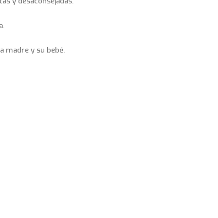
etas y desaconsejadas.
a.
 la madre y su bebé.