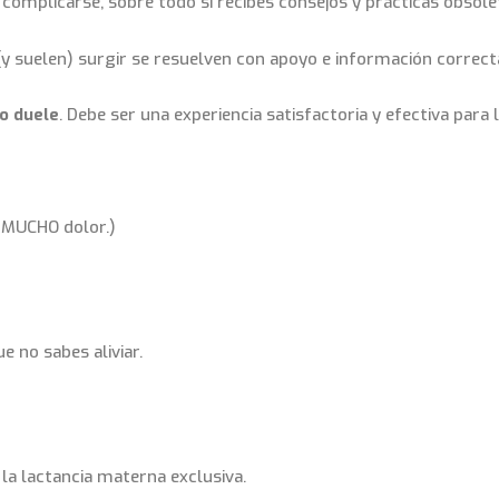
 complicarse, sobre todo si recibes consejos y prácticas obsol
(y suelen) surgir se resuelven con apoyo e información correct
o duele
. Debe ser una experiencia satisfactoria y efectiva para
 MUCHO dolor.)
e no sabes aliviar.
la lactancia materna exclusiva.