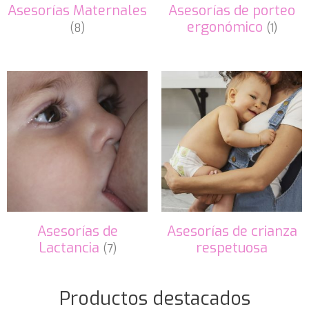
Asesorías Maternales
Asesorías de porteo
ergonómico
(8)
(1)
Asesorías de
Asesorías de crianza
Lactancia
respetuosa
(7)
Productos destacados