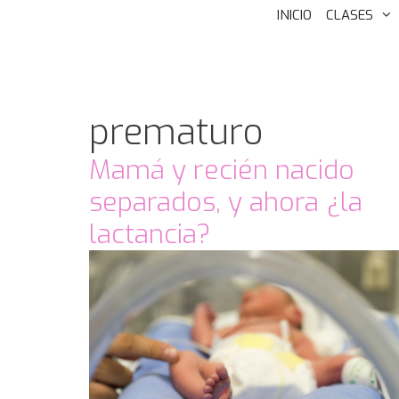
INICIO
CLASES
prematuro
Mamá y recién nacido
separados, y ahora ¿la
lactancia?