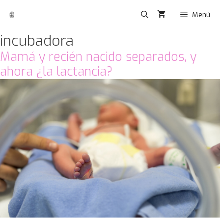
Menú
incubadora
Mamá y recién nacido separados, y
ahora ¿la lactancia?