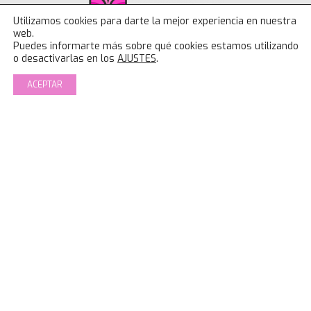
Utilizamos cookies para darte la mejor experiencia en nuestra
web.
Puedes informarte más sobre qué cookies estamos utilizando
NUESTROS SERVICIOS
o desactivarlas en los
AJUSTES
.
Deporte Mujer
ACEPTAR
Consulta y lactancia IBCLC
Porteo y SRI ACM
Clases online
Psicología
Fisioterapia
Logopedia
MÁS INFORMACIÓN EN
Buzón de sugerencias